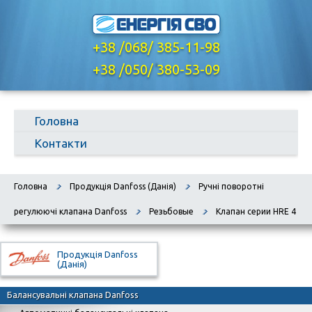
+38 /068/ 385-11-98
,
+38 /050/ 380-53-09
Головна
Контакти
Головна
Продукція Danfoss (Данія)
Ручні поворотні
регулюючі клапана Danfoss
Резьбовые
Клапан серии HRE 4
Продукція Danfoss
(Данія)
Балансувальні клапана Danfoss