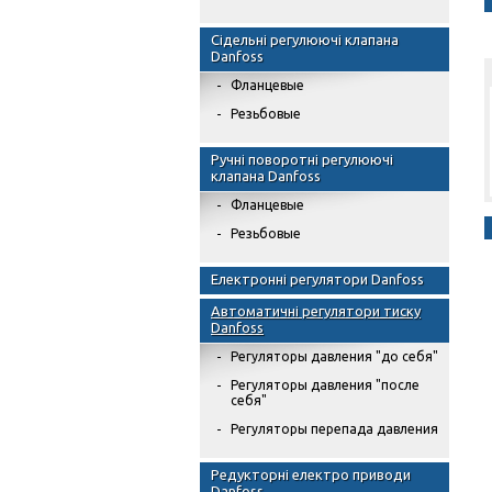
Сідельні регулюючі клапана
Danfoss
Фланцевые
Резьбовые
Ручні поворотні регулюючі
клапана Danfoss
Фланцевые
Резьбовые
Електронні регулятори Danfoss
Автоматичні регулятори тиску
Danfoss
Регуляторы давления "до себя"
Регуляторы давления "после
себя"
Регуляторы перепада давления
Редукторні електро приводи
Danfoss