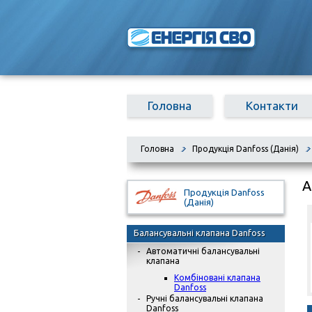
Головна
Контакти
Головна
Продукція Danfoss (Данія)
А
Продукція Danfoss
(Данія)
Балансувальні клапана Danfoss
Автоматичні балансувальні
клапана
Комбіновані клапана
Danfoss
Ручні балансувальні клапана
Danfoss