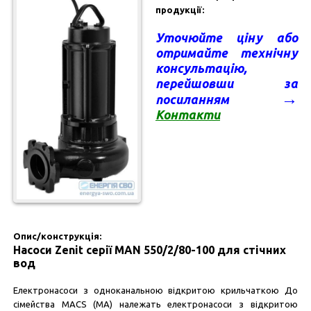
продукції:
Уточюйте ціну а
бо
отримайте технічну
консультацію
,
перейшовши за
→
посиланням
Контакт
и
Опис/конструкція:
Насоси Zenit серії MAN 550/2/80-100 для стічних
вод
Електронасоси з одноканальною відкритою крильчаткою До
сімейства MACS (МА) належать електронасоси з відкритою