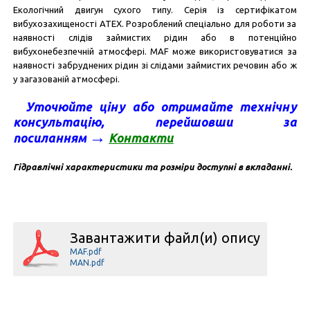
Екологічний двигун сухого типу. Серія із сертифікатом
вибухозахищеності ATEX. Розроблений спеціально для роботи за
наявності слідів займистих рідин або в потенційно
вибухонебезпечній атмосфері. MAF може використовуватися за
наявності забруднених рідин зі слідами займистих речовин або ж
у загазованій атмосфері.
Уточюйте ціну а
бо отримайте технічну
консультацію
, перейшовши за
→
посиланням
Контакт
и
Гідравлічні характеристики та розміри доступні в вкладанні.
Завантажити файл(и) опису
MAF.pdf
MAN.pdf