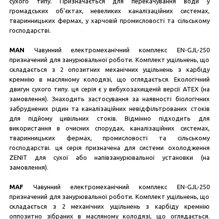
сухого типу. Призначається для перекачування води у
громадських об'єктах, невеликих каналізаційних системах,
тваринницьких фермах, у харчовій промисловості та сільському
господарстві.
MAN
Чавунний електромеханічний комплекс EN-GJL-250
призначений для занурювальної роботи. Комплект ущільнень, що
складається з 2 опозитних механічних ущільнень з карбіду
кремнію в масляному колодязі, що оглядається. Екологічний
двигун сухого типу. ця серія є у вибухозахищеній версії ATEX (на
замовлення). Знаходить застосування за наявності біологічних
забруднених рідин та каналізаційних невідфільтрованих стоків
для підйому цивільних стоків. Відмінно підходить для
використання в очисних спорудах, каналізаційних системах,
тваринницьких фермах, промисловості та сільському
господарстві. ця серія призначена для системи охолодження
ZENIT для сухої або напівзанурювальної установки (на
замовлення).
MAF
Чавунний електромеханічний комплекс EN-GJL-250
призначений для занурювальної роботи. Комплект ущільнень, що
складається з 2 механічних ущільнень з карбіду кремнію
оппозитно зібраних в масляному колодязі, що оглядається.