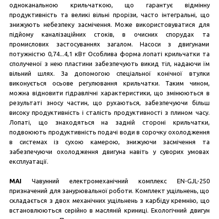
одноканальною крильчаткою, що гарантує відмінну
продуктивність та великі вільні прорізи, часто інтегральні, що
знижують небезпеку засмічення. Може використовуватися для
підйому каналізаційних стоків, в очисних спорудах та
промислових застосуваннях загалом. Насоси з двигунами
потужністю 0,74...4,1 кВт Особлива форма лопаті крильчатки та
сполученої з нею пластини забезпечують викид тіл, надаючи їм
вільний шлях. За допомогою спеціальної конічної втулки
виконується осьове регулювання крильчатки. Таким чином,
можна відновити гідравлічні характеристики, що змінюються в
результаті зносу частин, що рухаються, забезпечуючи більш
високу продуктивність і сталість продуктивності з плином часу.
Лопаті, що знаходяться на задній стороні крильчатки,
подвоюють продуктивність подачі води в сорочку охолодження
в системах із сухою камерою, знижуючи засмічення та
забезпечуючи охолодження двигуна навіть у суворих умовах
експлуатації.
MAI
Чавунний електромеханічний комплекс EN-GJL-250
призначений для занурювальної роботи. Комплект ущільнень, що
складається з двох механічних ущільнень з карбіду кремнію, що
встановлюються серійно в масляній криниці. Екологічний двигун