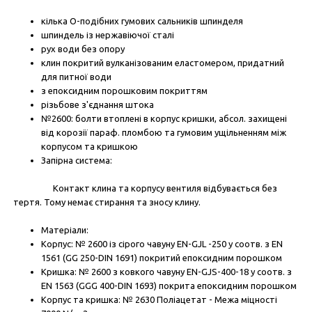
кілька О-подібних гумових сальників шпинделя
шпиндель із нержавіючої сталі
рух води без опору
клин покритий вулканізованим еластомером, придатний
для питної води
з епоксидним порошковим покриттям
різьбове з'єднання штока
№2600: болти втоплені в корпус кришки, абсол. захищені
від корозії параф. пломбою та гумовим ущільненням між
корпусом та кришкою
Запірна система:
Контакт клина та корпусу вентиля відбувається без
тертя. Тому немає стирання та зносу клину.
Матеріали:
Корпус: № 2600 із сірого чавуну EN-GJL -250 у соотв. з EN
1561 (GG 250-DIN 1691) покритий епоксидним порошком
Кришка: № 2600 з ковкого чавуну EN-GJS-400-18 у соотв. з
EN 1563 (GGG 400-DIN 1693) покрита епоксидним порошком
Корпус та кришка: № 2630 Поліацетат - Межа міцності