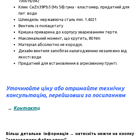
7000 N/см2
Клин: СиZn39Рb3 (Мs 58) гума - еластомер, придатний для
пит. води
Шпиндель: нержавіюча сталь min. 1.4021
Вентиль із поліацетату
Кришка приварена до корпусу зварюванням тертя.
Максимальний момент, що крутить, 80 Nm
Матеріал абсолютно не кородує.
Дизайн вентиля запобігає налагодженню незалежно від
якості води
Придатний для встановлення в агресивному ґрунті.
Уточнюйте ціну або отримайте технічну
консультацію, перейшовши за посиланням
→
Контакт
и
Більш детальна інформація
→
натисніть нижче на кнопку
"завантажити файли опису".