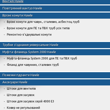
Вентилі Hawle
Повітрянний вантуз Hawle
Врізні хомути Hawle
Врізні хомути для чавун., сталевих, асбестоц.труб
Врізні хомути для ПЕ та ПВХ труб усіх типів
Ремонтно-з'єднувальні хомути
Трубне з'єднання універсальне Hawle
Муфта-фланець System 2000 Hawle
Муфта-фланець System 2000 для ПЕ та ПВХ труб
Фланці для чавунних, сталевих труб
Пожежні гідранти Hawle
Аксесуари Hawle
Штоки для вентилів
Штоки для засувок
Штоки для засувок серій 4000 Е3
Ковер не регульований