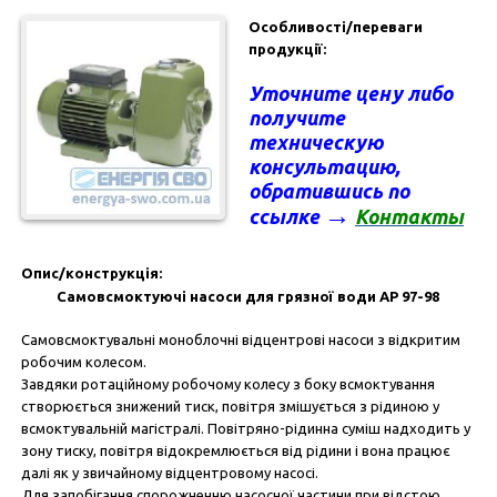
Особливості/переваги
продукції:
Уточните цену
либо
получите
техническую
консультацию
,
обратившись по
→
ссылке
Контакты
Опис/конструкція:
Самовсмоктуючі насоси для грязної води AP 97-98
Самовсмоктувальні моноблочні відцентрові насоси з відкритим
робочим колесом.
Завдяки ротаційному робочому колесу з боку всмоктування
створюється знижений тиск, повітря змішується з рідиною у
всмоктувальній магістралі. Повітряно-рідинна суміш надходить у
зону тиску, повітря відокремлюється від рідини і вона працює
далі як у звичайному відцентровому насосі.
Для запобігання спорожненню насосної частини при відстою