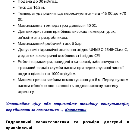
Подача до 30 м3/год.
Тиск до 16,5 м.
Температура рідини, що перекачується - від -15 0С до +70
0С.
Максимальна температура довкілля 40 0С.
Для використання при більш високих температурах,
зв'яжіться з розробником.
Максимальний робочий тиск 6 бар.
Допустимі гідравлічні значення згідно UNI/ISO 2548-Class C,
додаток, електричні особливості згідно СЕI.
Робочі параметри, наведені в каталозі, забезпечують
тривалий термін служби насоса при перекачуванні чистої
води з щільністю 1000 кг/куб.м.
Манометрична глибина всмоктування до 8 м. Перед пуском
насоса обов'язково заповніть водою насосну частину
агрегату.
Уточнюйте ціну а
бо отримайте технічну консультацію
,
перейшовши за посиланням
→
Контакты
Гидравличні характеристики та розміри доступні в
прикріпленні.