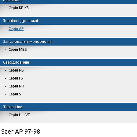
Серія KP-KS
Зовнішні дренажні
Серія AP
Занурювальні моноблочні
Серія MBS
Свердловинні
Серія NS
Серія FS
Серія NR
Серія S
Тип In-Line
Серія L-L-IVE
Saer AP 97-98