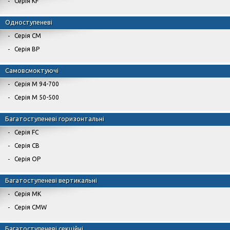
Серія KF
Одноступеневі
Серія СМ
Серія ВР
Самовсмоктуючі
Серія М 94-700
Серія М 50-500
Багатоступеневі горизонтальні
Серія FC
Серія CB
Серія OP
Багатоступеневі вертикальні
Серія MK
Серія CMW
Багатоступеневі секційні