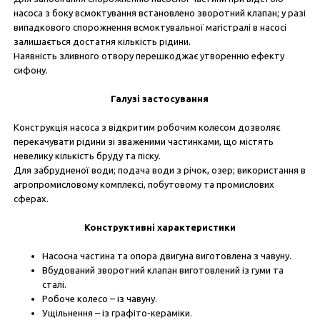
насоса з боку всмоктування встановлено зворотний клапан; у разі
випадкового спорожнення всмоктувальної магістралі в насосі
залишається достатня кількість рідини.
Наявність зливного отвору перешкоджає утворенню ефекту
сифону.
Галузі застосування
Конструкція насоса з відкритим робочим колесом дозволяє
перекачувати рідини зі зваженими частинками, що містять
невелику кількість бруду та піску.
Для забрудненої води; подача води з річок, озер; використання в
агропромисловому комплексі, побутовому та промислових
сферах.
Конструктивні характеристики
Насосна частина та опора двигуна виготовлена ​​з чавуну.
Вбудований зворотний клапан виготовлений із гуми та
сталі.
Робоче колесо – із чавуну.
Ущільнення – із графіто-кераміки.