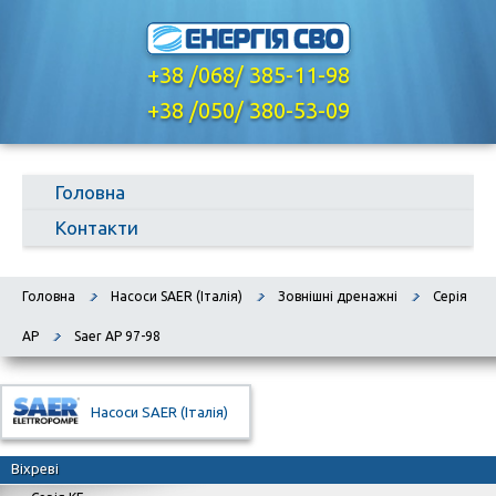
+38 /068/ 385-11-98
,
+38 /050/ 380-53-09
Головна
Контакти
Головна
Насоси SAER (Італія)
Зовнішні дренажні
Серія
AP
Saer AP 97-98
Насоси SAER (Італія)
Віхреві