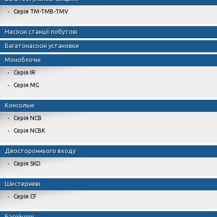
Серія TM-TMB-TMV
Насосні станції побутові
Багатонасосні установки
Моноблочні
Серія IR
Серія MG
Консольні
Серія NCB
Серія NCBK
Двостороннього входу
Серія SKD
Шестерневі
Серія CF
Басейнові