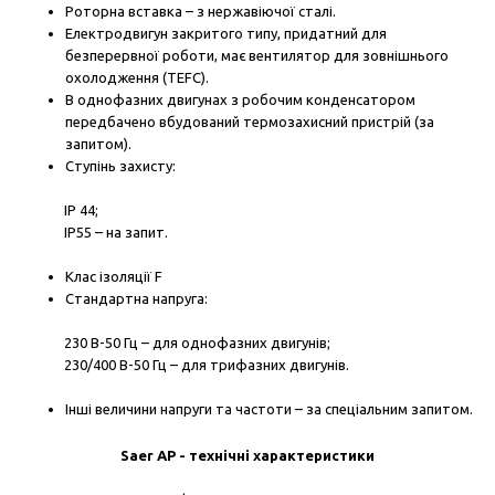
Роторна вставка – з нержавіючої сталі.
Електродвигун закритого типу, придатний для
безперервної роботи, має вентилятор для зовнішнього
охолодження (TEFC).
В однофазних двигунах з робочим конденсатором
передбачено вбудований термозахисний пристрій (за
запитом).
Ступінь захисту:
IP 44;
IP55 – на запит.
Клас ізоляції F
Стандартна напруга:
230 В-50 Гц – для однофазних двигунів;
230/400 В-50 Гц – для трифазних двигунів.
Інші величини напруги та частоти – за спеціальним запитом.
Saer AP - технічні характеристики