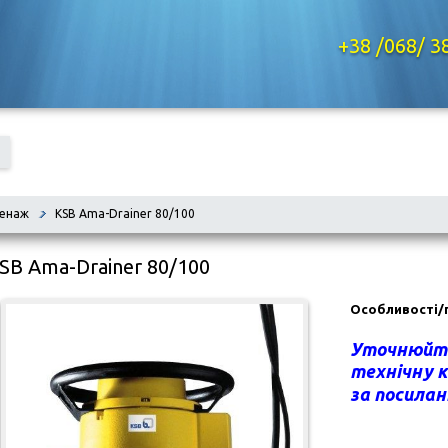
+38 /068/ 3
енаж
KSB Ama-Drainer 80/100
SB Ama-Drainer 80/100
Особливості/п
Уточнюйте
технічну 
за посила