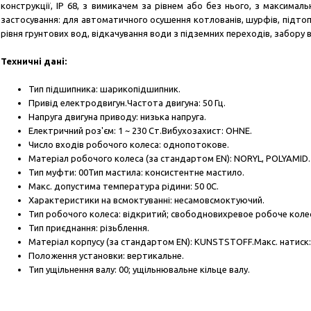
конструкції, IP 68, з вимикачем за рівнем або без нього, з максима
застосування: для автоматичного осушення котлованів, шурфів, підтоп
рівня грунтових вод,
відкачування води з підземних переходів, забору в
Техничні дані:
Тип підшипника: шарикопідшипник.
Привід електродвигун.
Частота двигуна: 50 Гц.
Напруга двигуна приводу: низька напруга.
Електричний роз'єм: 1 ~ 230 Ст.
Вибухозахист: OHNE.
Число входів робочого колеса: однопотокове.
Матеріал робочого колеса (за стандартом EN): NORYL, POLYAMID.
Тип муфти: 00
Тип мастила: консистентне мастило.
Макс.
допустима температура рідини: 50 0С.
Характеристики на всмоктуванні: несамовсмоктуючий.
Тип робочого колеса: відкритий;
свободновихревое робоче коле
Тип приєднання: різьблення.
Матеріал корпусу (за стандартом EN): KUNSTSTOFF.
Макс.
натиск:
Положення установки: вертикальне.
Тип ущільнення валу: 00;
ущільнювальне кільце валу.