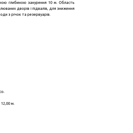
льною глибиною занурення 10 м. Область
люваних дворів і підвалів, для зниження
оди з річок та резервуарів.
со.
 12,00 м.