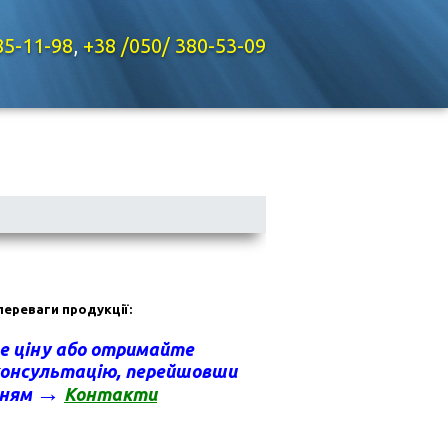
85-11-98
,
+38 /050/ 380-53-09
ереваги продукції:
 ціну а
бо отримайте
консультацію
, перейшовши
→
нням
Контакт
и