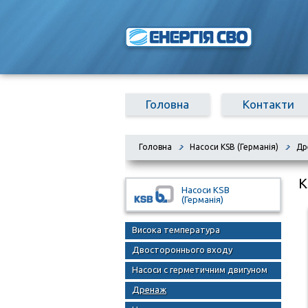
Головна
Контакти
Головна
Насоси KSB (Германія)
Др
K
Насоси KSB
(Германія)
Висока температура
Двостороннього входу
Насоси с герметичним двигуном
Дренаж