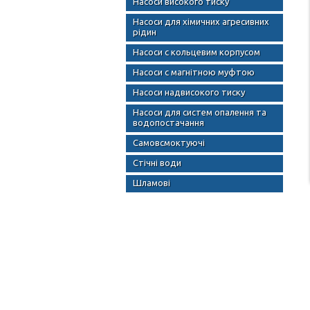
Насоси високого тиску
Насоси для хімичних агресивних
рідин
Насоси с кольцевим корпусом
Насоси с магнітною муфтою
Насоси надвисокого тиску
Насоси для систем опалення та
водопостачання
Самовсмоктуючі
Стічні води
Шламові