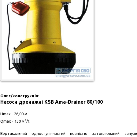
Опис/конструкція:
Насоси дренажні KSB Ama-Drainer 80/100
Hmax - 26,00 м.
3
Qmax - 130 м
/г.
Вертикальний одноступінчастий повністю затоплюваний занур