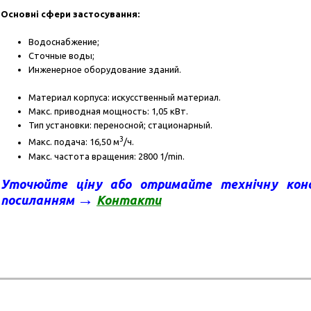
Основні сфери застосування:
Водоснабжение;
Сточные воды;
Инженерное оборудование зданий.
Материал корпуса: искусственный материал.
Макс. приводная мощность: 1,05 кВт.
Тип установки: переносной; стационарный.
3
Макс. подача: 16,50 м
/ч.
Макс. частота вращения: 2800 1/min.
Уточюйте ціну а
бо отримайте технічну кон
→
посиланням
Контакт
и