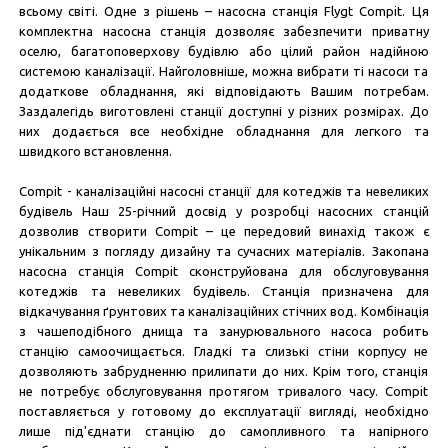
всьому світі. Одне з рішень – насосна станція Flygt Compit. Ця
комплектна насосна станція дозволяє забезпечити приватну
оселю, багатоповерхову будівлю або цілий район надійною
системою каналізації. Найголовніше, можна вибрати ті насоси та
додаткове обладнання, які відповідають Вашим потребам.
Заздалегідь виготовлені станції доступні у різних розмірах. До
них додається все необхідне обладнання для легкого та
швидкого встановлення.
Compit - каналізаційні насосні станції для котеджів та невеликих
будівель Наш 25-річний досвід у розробці насосних станцій
дозволив створити Compit – це передовий винахід також є
унікальним з погляду дизайну та сучасних матеріалів. Закопана
насосна станція Compit сконструйована для обслуговування
котеджів та невеликих будівель. Станція призначена для
відкачування ґрунтових та каналізаційних стічних вод. Комбінація
з чашеподібного днища та занурювального насоса робить
станцію самоочищається. Гладкі та слизькі стіни корпусу не
дозволяють забрудненню прилипати до них. Крім того, станція
не потребує обслуговування протягом тривалого часу. Compit
поставляється у готовому до експлуатації вигляді, необхідно
лише під'єднати станцію до самопливного та напірного