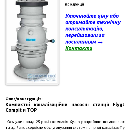
продукції:
Уточнюйте ціну а
бо
отримайте технічну
консультацію
,
перейшовши за
→
посиланням
Контакт
и
Опис/конструкція:
Компактні каналізаційни насосні станції Flygt
Compit и TOP
Ось уже понад 25 років компанія Xylem розробляє, встановлює
та здійснює сервісне обслуговування систем напірної каналізації у