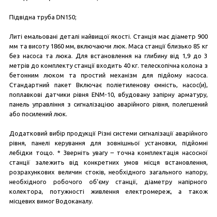
Підвідна труба DN150;
Литі емальовані деталі найвищої якості. Станція має діаметр 900
мм та висоту 1860 мм, включаючи люк. Маса станції близько 85 кг
без насоса та люка. Для встановлення на глибину від 1,9 до 3
метрів до комплекту станції входить 40 кг. телескопічна колона з
бетонним люком та простий механізм для підйому насоса.
Стандартний пакет Включає поліетиленову ємність, насос(и),
поплавкові датчики рівня ENM-10, вбудовану запірну арматуру,
панель управління з сигналізацією аварійного рівня, полегшений
або посилений люк.
Додатковий вибір продукції Різні системи сигналізації аварійного
рівня, панелі керування для зовнішньої установки, підйомні
лебідки тощо. * Зверніть увагу – точна комплектація насосної
станції залежить від конкретних умов місця встановлення,
розрахункових величин стоків, необхідного загального напору,
необхідного робочого об'єму станції, діаметру напірного
колектора, потужності живлення електромереж, а також
місцевих вимог Водоканалу.