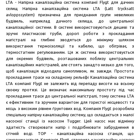
LTA - Напірна каналізаційна система компанії Flygt для дачних
селищ Напірна каналізаційна система LTA (Latt trycksatt
avloppssystem) призначена для приєднання групи невеликих
будівель, наприклад дачного селища, до центральної
каналізаційної системи. В системі використовуються дешеві та
зручні пластмасові труби, дорогі роботи з прокладання
магістралі на глибині зводяться до мінімуму шляхом
використання термоізоляції та кабелю, що обігріває, з
термостатним регулюванням. Ця ж система використовується
для окремих будівель, розташованих поблизу центральних
каналізаційних магістралей, але стоять занадто низько для того,
щоб каналізація відходила самопливом, як завжди. Простота
прокладання траси на складному рельєфі Каналізаційна система
LTA компанії Flygt не залежить від перепаду висоти на всьому
своєму протязі. Це визначає максимальну простоту під час
прокладання траси до центральної магістралі, тому система LTA
є ефективним та зручним варіантом для гористої місцевості та
місць з високим рівнем ґрунтових вод. Компанія Flygt розробила
спеціальну напірну каналізаційну систему, що складається з малої
насосної станції із насосом Tugger. Цей насос має відмінну
здатність створювати напір і подрібнювати забруднення в
стічній воді. TOP - каналізаційна насосна станція, що
самоочищається Компанія Flygt створила каналізаційну насосну