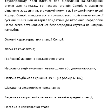
трубопроводу. Коли йдеться про відведення каналізаційних
стоків для котеджу, то насосна станція Compit є відмінним
рішенням завдання як в економічному, так і екологічному плані.
Корпус Compit складається з тришарового поліетилену високої
густини PE-HD, цей матеріал придатний до вторинної переробки.
Насос легко встановлюється безпосереднім спуском на напірний
патрубок.
Основні характеристики станції Compit:
Легка та компактна;
Підйомний ланцюг із нержавіючої сталі;
Насосна станція укомплектована одним або двома насосами;
Напірна труба має з'єднання DN 50 (на розмір 63 мм);
Швидке та високоякісне приєднання;
Засувка та зворотний клапан змонтовані всередині станції;
Насадка із нержавіючої сталі;