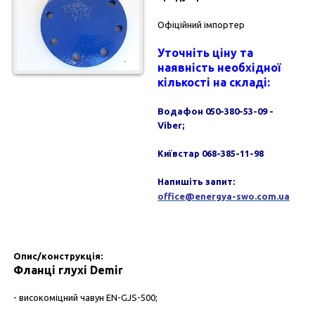
Офіційний імпортер
Уточніть ціну та
наявність необхідної
кількості на складі:
Водафон 050-380-53-09 -
Viber;
Київстар 068-385-11-98
Напишіть запит:
office@energya-swo.com.ua
Опис/конструкція:
Фланці глухі Demir
- високоміцний чавун EN-GJS-500;