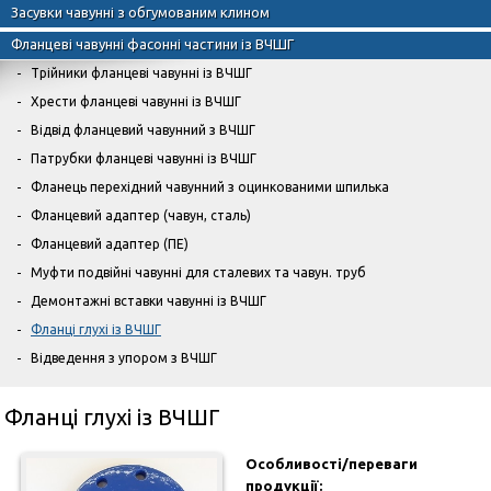
Засувки чавунні з обгумованим клином
Фланцеві чавунні фасонні частини із ВЧШГ
Трійники фланцеві чавунні із ВЧШГ
Хрести фланцеві чавунні із ВЧШГ
Відвід фланцевий чавунний з ВЧШГ
Патрубки фланцеві чавунні із ВЧШГ
Фланець перехідний чавунний з оцинкованими шпилька
Фланцевий адаптер (чавун, сталь)
Фланцевий адаптер (ПЕ)
Муфти подвійні чавунні для сталевих та чавун. труб
Демонтажні вставки чавунні із ВЧШГ
Фланці глухі із ВЧШГ
Відведення з упором з ВЧШГ
Фланці глухі із ВЧШГ
Особливості/переваги
продукції: