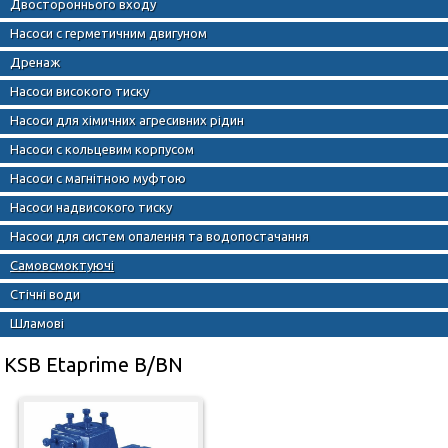
Двостороннього входу
Насоси с герметичним двигуном
Дренаж
Насоси високого тиску
Насоси для хімичних агресивних рідин
Насоси с кольцевим корпусом
Насоси с магнітною муфтою
Насоси надвисокого тиску
Насоси для систем опалення та водопостачання
Самовсмоктуючі
Стічні води
Шламові
KSB Etaprime B/BN