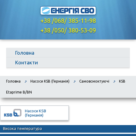
+38 /068/ 385-11-98
,
+38 /050/ 380-53-09
Головна
Контакти
Головна
Насоси KSB (Германія)
Самовсмоктуючі
KSB
Etaprime B/BN
Насоси KSB
(Германія)
Висока температура