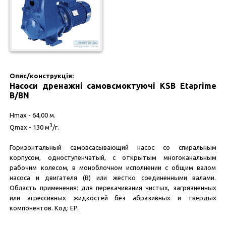
Опис/конструкція:
Насоси дренажні самовсмоктуючі KSB Etaprime
B/BN
Hmax - 64,00 м.
3
Qmax - 130 м
/г.
Горизонтальный самовсасывающий насос со спиральным
корпусом, одноступенчатый, с открытым многоканальным
рабочим колесом, в моноблочном исполнении с общим валом
насоса и двигателя (В) или жестко соединенными валами.
Область применения: для перекачивания чистых, загрязненных
или агрессивных жидкостей без абразивных и твердых
компонентов. Код: EP.