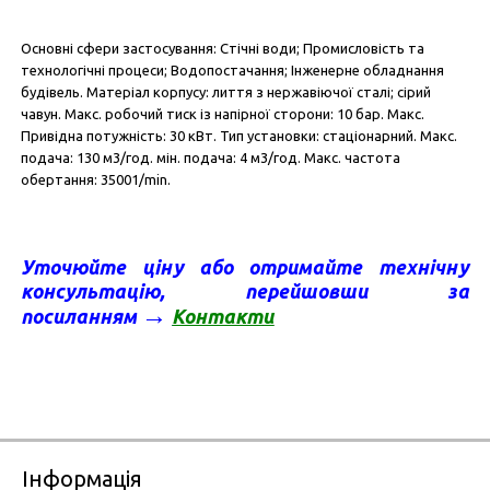
Основні сфери застосування:
Стічні води;
Промисловість та
технологічні процеси;
Водопостачання;
Інженерне обладнання
будівель.
Матеріал корпусу: лиття з нержавіючої сталі;
сірий
чавун.
Макс.
робочий тиск із напірної сторони: 10 бар.
Макс.
Привідна потужність: 30 кВт.
Тип установки: стаціонарний.
Макс.
подача: 130 м3/год.
мін.
подача: 4 м3/год.
Макс.
частота
обертання: 35001/min.
Уточюйте ціну а
бо отримайте технічну
консультацію
, перейшовши за
→
посиланням
Контакт
и
Інформація